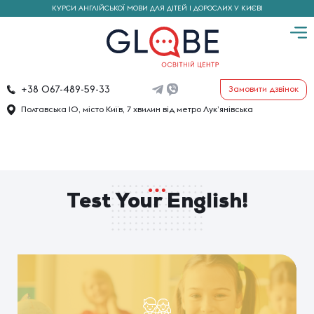
КУРСИ АНГЛІЙСЬКОЇ МОВИ ДЛЯ ДІТЕЙ І ДОРОСЛИХ У КИЄВІ
+38 067-489-59-33
Замовити дзвінок
Полтавська 10, місто Київ,
7 хвилин від метро Лук’янівська
Test Your English!