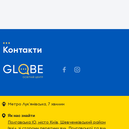
Контакти
Метро Лук’‎янівська, 7 хвилин
Як нас знайти
Полтавська 10, місто Київ, Шевченківський район
(вхід зі сторони перетину вул. Полтавської та вул.